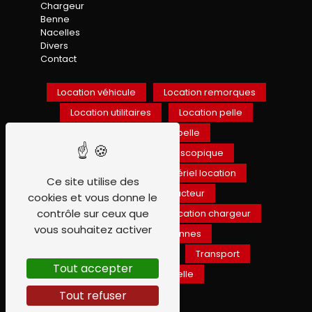
Chargeur
Benne
Nacelles
Divers
Contact
Location véhicule
Location remorques
Location utilitaires
Location pelle
Location mini-pelle
Location chariot téléscopique
Location BTP
Matériel location
Ce site utilise des
Location compacteur
cookies et vous donne le
contrôle sur ceux que
Engin de chantier
Location chargeur
vous souhaitez activer
Location de bennes
Location espace vert
Transport
Tout accepter
Location nacelle
Tout refuser