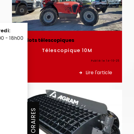
edi:
00 - 18h00
Chariots télescopiques
Télescopique 10M
Publié le 14-10-25
Lire l'article
HORAIRES