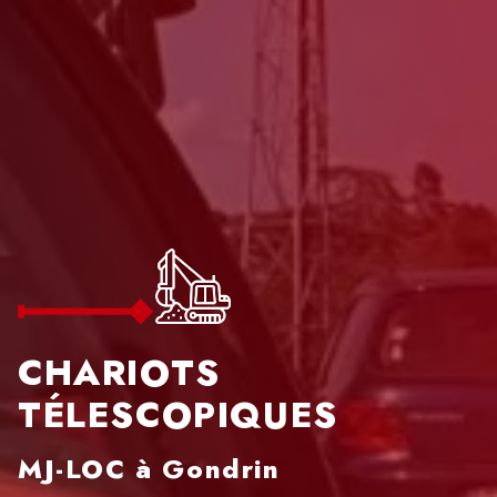
edi:
00 - 18h00
CHARIOTS
TÉLESCOPIQUES
MJ-LOC à Gondrin