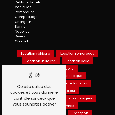
Petits matériels
Véhicules
Remorques
Compactage
Chargeur
Benne
Nacelles
Divers
Contact
Location véhicule
Location remorques
Location utilitaires
Location pelle
Location mini-pelle
Location chariot téléscopique
Location BTP
Matériel location
Ce site utilise des
Location compacteur
cookies et vous donne le
contrôle sur ceux que
Engin de chantier
Location chargeur
vous souhaitez activer
Location de bennes
Location espace vert
Transport