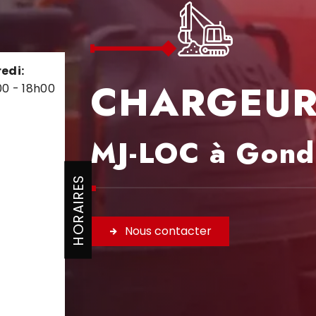
edi:
CHARGEU
00 - 18h00
MJ-LOC à Gond
HORAIRES
Nous contacter