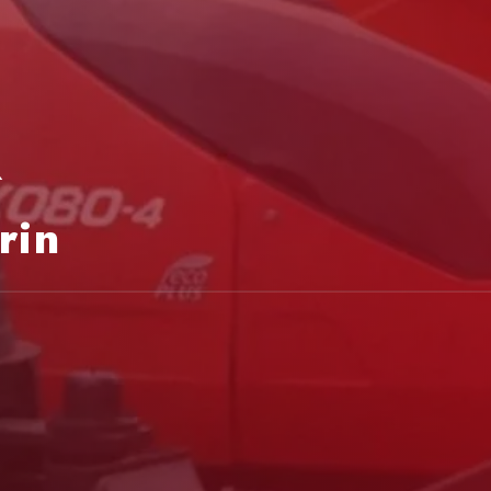
R
rin