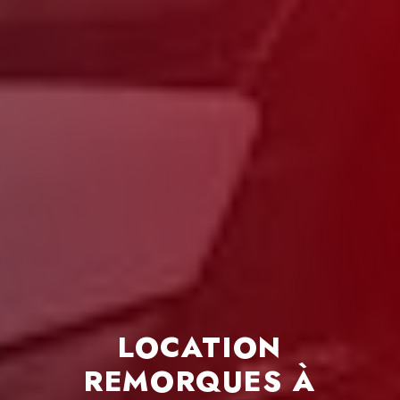
edi:
00 - 18h00
LOCATION
REMORQUES À