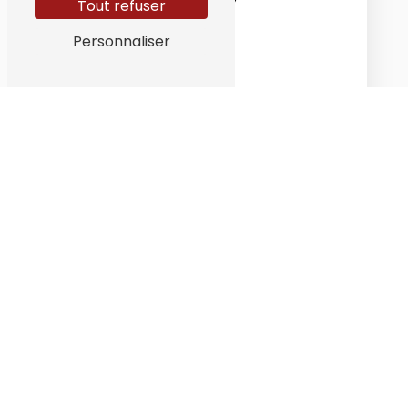
Tout refuser
Personnaliser
Adresse
12 Rue des Arts
32330 Gondrin
Horaires
De lundi à vendredi,
8h00 - 12h00 & 14h - 18h