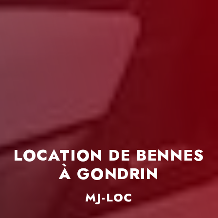
edi:
00 - 18h00
LOCATION DE BENNES
À GONDRIN
MJ-LOC