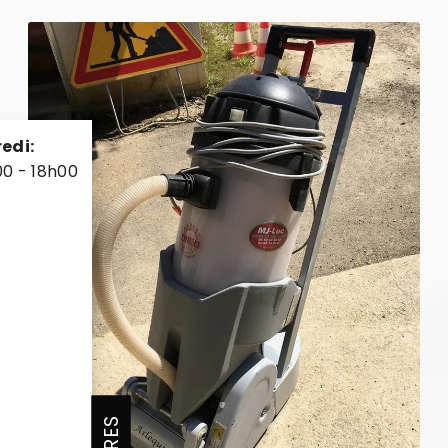
edi:
00 - 18h00