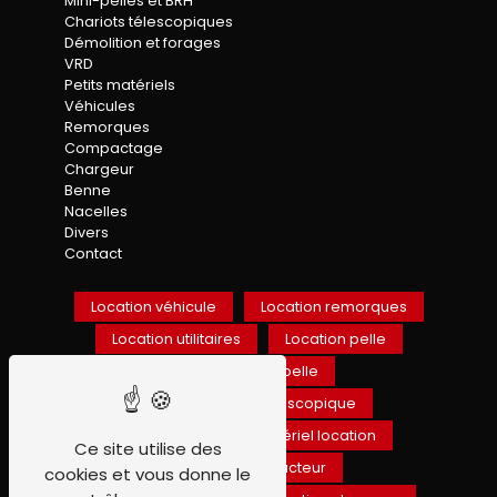
Mini-pelles et BRH
Chariots télescopiques
Démolition et forages
VRD
Petits matériels
Véhicules
Remorques
Compactage
Chargeur
Benne
Nacelles
Divers
Contact
Location véhicule
Location remorques
Location utilitaires
Location pelle
Location mini-pelle
Location chariot téléscopique
Location BTP
Matériel location
Ce site utilise des
Location compacteur
cookies et vous donne le