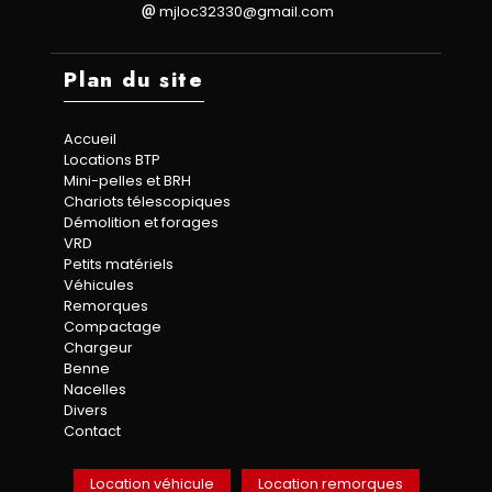
mjloc32330@gmail.com
Plan du site
Accueil
Locations BTP
Mini-pelles et BRH
Chariots télescopiques
Démolition et forages
VRD
Petits matériels
Véhicules
Remorques
Compactage
Chargeur
Benne
Nacelles
Divers
Contact
Location véhicule
Location remorques