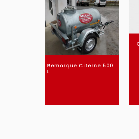
Remorque Citerne 500
L