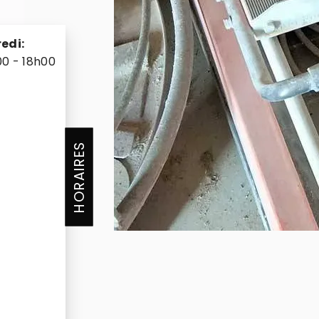
edi:
00 - 18h00
HORAIRES